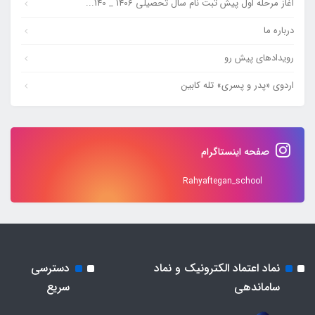
آغاز مرحله اول پیش ثبت نام سال تحصیلی 1406 _ 140...
درباره ما
رویدادهای پیش رو
اردوی «پدر و پسری» تله کابین
صفحه اینستاگرام
Rahyaftegan_school
نماد اعتماد الکترونیک و نماد
دسترسی
ساماندهی
سریع