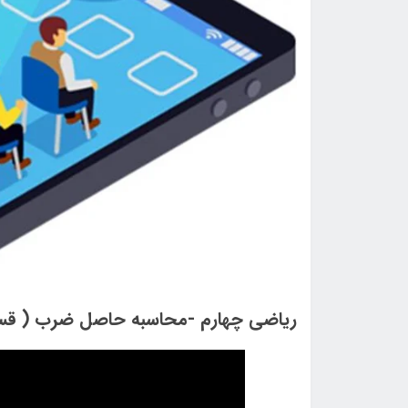
ریاضی چهارم -محاسبه حاصل ضرب ( قسمت او