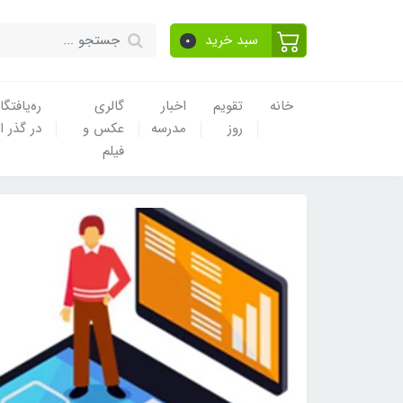
سبد خرید
0
خانه
تقویم
اخبار
گالری
ره‌یافتگا
روز
مدرسه
عکس و
در گذر ا
فیلم