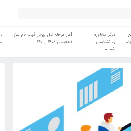
ن
مرکز مشاوره
آغاز مرحله اول پیش ثبت نام سال
در
یام
روانشناسی.
تحصیلی 1406 _ 140...
ما
شماره...