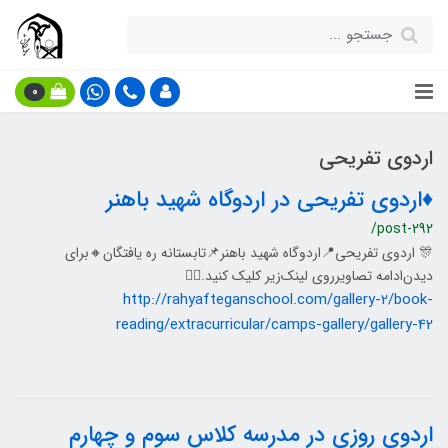
0
اردوی تفریحی
♦️اردوی تفریحی در اردوگاه شهید باهنر
/post-292
🎊 اردوی تفریحی📍اردوگاه شهید باهنر📌تابستانه ره یافتگان🔸برای
دیدن‌ادامه تصاویر‌روی لینک‌زیر کلیک کنید.👇🏻
http://rahyafteganschool.com/gallery-2/book-
reading/extracurricular/camps-gallery/gallery-42
اردوی روزی در مدرسه کلاس سوم و چهارم