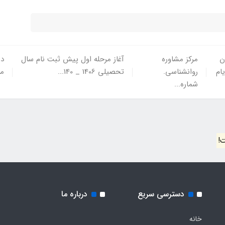
ن
مرکز مشاوره
آغاز مرحله اول پیش ثبت نام سال
در
یام
روانشناسی.
تحصیلی 1406 _ 140...
ما
شماره...
!
دسترسی سریع
درباره ما
خانه