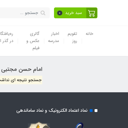
سبد خرید
0
خانه
تقویم
اخبار
گالری
ره‌یافتگا
روز
مدرسه
عکس و
در گذر ا
فیلم
امام حسن مجتبی
جستجو نتیجه ای نداشت
نماد اعتماد الکترونیک و نماد ساماندهی