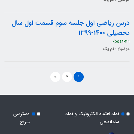
درس ریاضی اول جلسه سوم قسمت اول سال
تحصیلی 1400-1399
/post-121
موضوع : تم یک
2
1
نماد اعتماد الکترونیک و نماد
دسترسی
ساماندهی
سریع