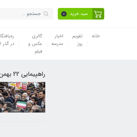
سبد خرید
0
خانه
تقویم
اخبار
گالری
ره‌یافتگا
روز
مدرسه
عکس و
در گذر ا
فیلم
راهپیمایی 22 بهمن 1400