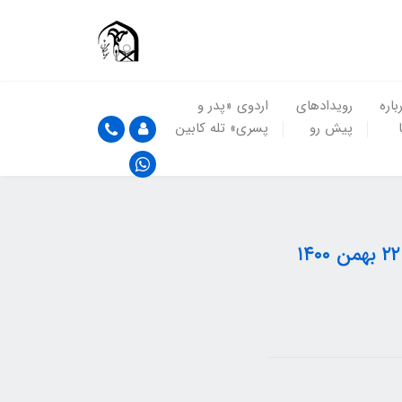
باره
رویدادهای
اردوی «پدر و
پیش رو
پسری» تله کابین