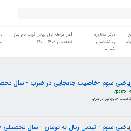
ن
مرکز مشاوره
آغاز مرحله اول پیش ثبت نام سال
در
یام
روانشناسی.
تحصیلی 1406 _ 140...
ما
شماره...
یاضی سوم -خاصیت جابجایی در ضرب - سال تحصیلی 1400-
/post-20
اصیت جابجایی درضرب
یاضی سوم - تبدیل ریال به تومان - سال تحصیلی 1400-1399