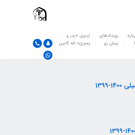
باره
رویدادهای
اردوی «پدر و
پیش رو
پسری» تله کابین
1399