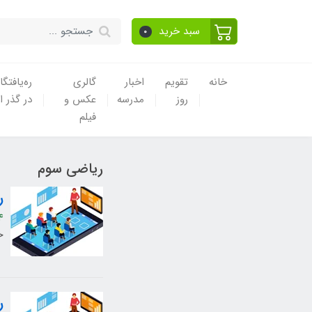
سبد خرید
0
خانه
تقویم
اخبار
گالری
ره‌یافتگا
روز
مدرسه
عکس و
در گذر ا
فیلم
ریاضی سوم
ر
4
خ
ر