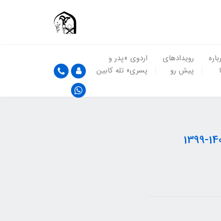
باره
رویدادهای
اردوی «پدر و
پیش رو
پسری» تله کابین