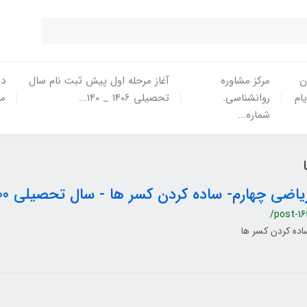
ن
مرکز مشاوره
آغاز مرحله اول پیش ثبت نام سال
در
یام
روانشناسی.
تحصیلی 1406 _ 140...
ما
شماره...
یاضی چهارم- ساده کردن کسر ها - سال تحصیلی 1400-1399
/post-16
اده کردن کسر ها