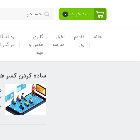
سبد خرید
0
خانه
تقویم
اخبار
گالری
ره‌یافتگا
روز
مدرسه
عکس و
در گذر ا
فیلم
ساده کردن کسر ها
ر
2
س