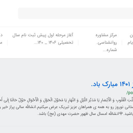
ن
مرکز مشاوره
آغاز مرحله اول پیش ثبت نام سال
در
یام
روانشناسی.
تحصیلی 1406 _ 140...
ما
شماره...
باد.
/po
ِّبَ الْقُلُوبِ وَ الْأَبْصَارِ یَا مُدَبِّرَ اللَّیْلِ وَ النَّهَارِ یَا مُحَوِّلَ الْحَوْلِ وَ الْأَحْوَالِ حَوِّلْ حَالَنَ
تانی نوروز رو به همه ی همراهان عزیز تبریک عرض میکنیم.انشالله سالی پراز خیر و
اشید.🌹انشالله امسال سال ظهور حضرت مهدی (عج) باشد.​​​​