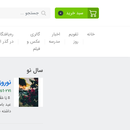
سبد خرید
0
خانه
تقویم
اخبار
گالری
ره‌یافتگا
روز
مدرسه
عکس و
در گذر ا
فیلم
سال نو
نوروز ۱۴۰۱ مبارک 
st-271
🌷یَا مُقَل
عید باس
داشته ب