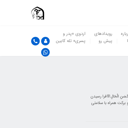
باره
رویدادهای
اردوی «پدر و
پیش رو
پسری» تله کابین
ا إِلَی أَحْسَنِ الْحَالِ🌸فرا رسیدن
 برکت همراه با سلامتی