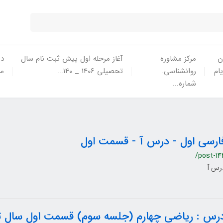
ن
مرکز مشاوره
آغاز مرحله اول پیش ثبت نام سال
در
یام
روانشناسی.
تحصیلی 1406 _ 140...
ما
شماره...
ارسی اول - درس آ - قسمت اول
/post-14
رس آ