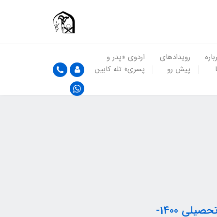
باره
رویدادهای
اردوی «پدر و
پیش رو
پسری» تله کابین
درس : ریاضی چهارم (جلسه سوم) قسمت اول سال تحصیلی 1400-