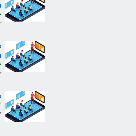
9
6
م
9
3
م
د
1
م