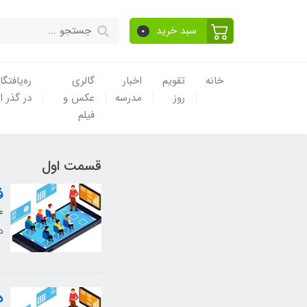
سبد خرید
0
خانه
تقویم
اخبار
گالری
ره‌یافتگا
روز
مدرسه
عکس و
در گذر ا
فیلم
قسمت اول
ف
4
د