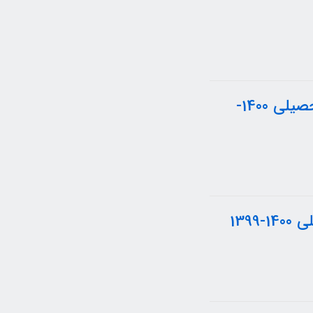
درس : ریاضی دوم (جلسه سوم) قسمت اول سال تحصیلی 1400-
139