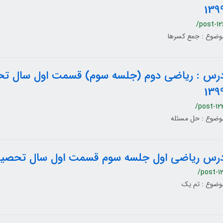
139
/post-12
وضوع : جمع کسرها
139
/post-12
وضوع : حل مسئله
رس ریاضی اول جلسه سوم قسمت اول سال تحصیلی 1400-9
/post-12
وضوع : تم یک