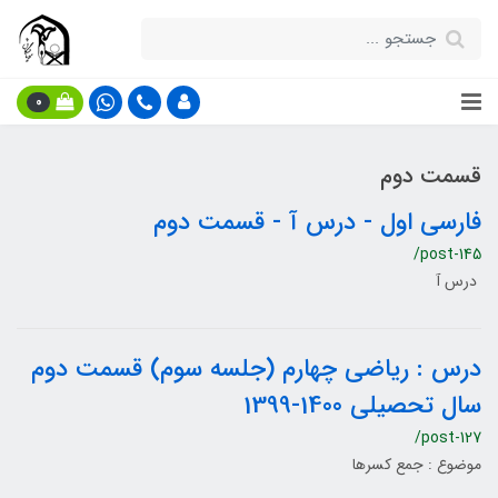
0
قسمت دوم
فارسی اول - درس آ - قسمت دوم
/post-145
درس آ
درس : ریاضی چهارم (جلسه سوم) قسمت دوم
سال تحصیلی 1400-1399
/post-127
موضوع : جمع کسرها