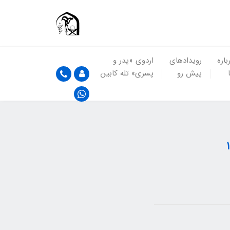
باره
رویدادهای
اردوی «پدر و
پیش رو
پسری» تله کابین