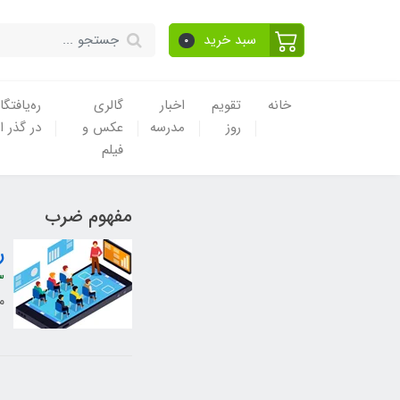
سبد خرید
0
خانه
تقویم
اخبار
گالری
ره‌یافتگا
روز
مدرسه
عکس و
در گذر ا
فیلم
مفهوم ضرب
ر
3
م