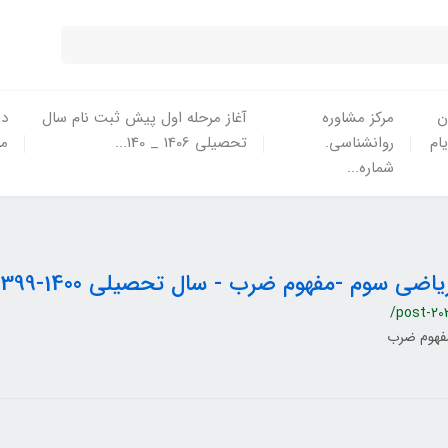
ن
مرکز مشاوره
آغاز مرحله اول پیش ثبت نام سال
در
یام
روانشناسی.
تحصیلی 1406 _ 140...
ما
شماره...
یاضی سوم -مفهوم ضرب - سال تحصیلی 1400-1399
/post-20
فهوم ضرب