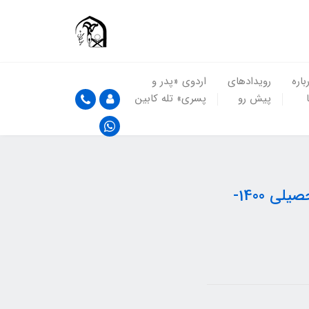
باره
رویدادهای
اردوی «پدر و
پیش رو
پسری» تله کابین
ریاضی سوم - مقایسه عدد های چهار رقمی - سال تحصیلی 1400-