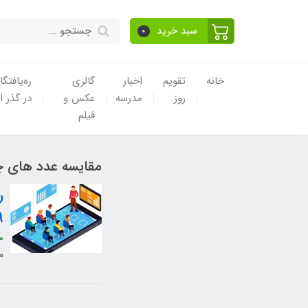
سبد خرید
0
خانه
تقویم
اخبار
گالری
ره‌یافتگا
روز
مدرسه
عکس و
در گذر ا
فیلم
مقایسه عدد های چ
9
0
م