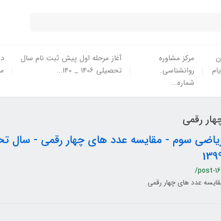
ن
مرکز مشاوره
آغاز مرحله اول پیش ثبت نام سال
در
یام
روانشناسی.
تحصیلی 1406 _ 140...
ما
شماره...
هار رقمی
139
/post-16
قایسه عدد های چهار رقمی