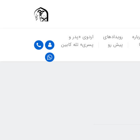
باره
رویدادهای
اردوی «پدر و
پیش رو
پسری» تله کابین