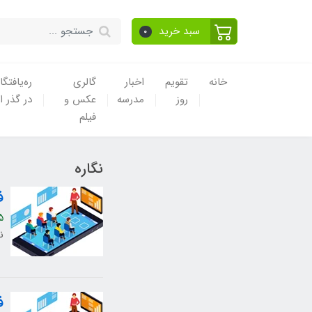
سبد خرید
0
خانه
تقویم
اخبار
گالری
ره‌یافتگا
روز
مدرسه
عکس و
در گذر ا
فیلم
نگاره
ف
5
ن
ف