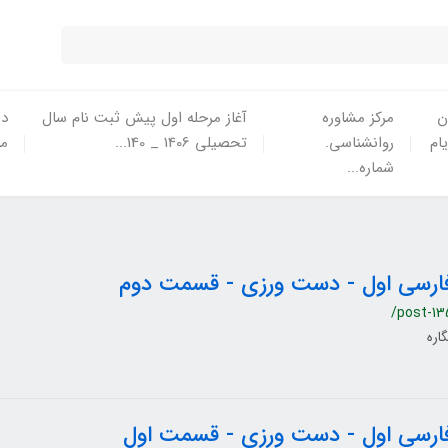
ن
مرکز مشاوره
آغاز مرحله اول پیش ثبت نام سال
در
یام
روانشناسی.
تحصیلی 1406 _ 140...
ما
شماره...
ارسی اول - دست ورزی - قسمت دوم
/post-13
گاره
ارسی اول - دست ورزی - قسمت اول