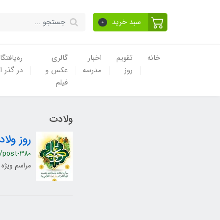
سبد خرید
0
خانه
تقویم
اخبار
گالری
ره‌یافتگا
روز
مدرسه
عکس و
در گذر ا
فیلم
ولادت
روز ولا
/post-380
مراسم ویژه 