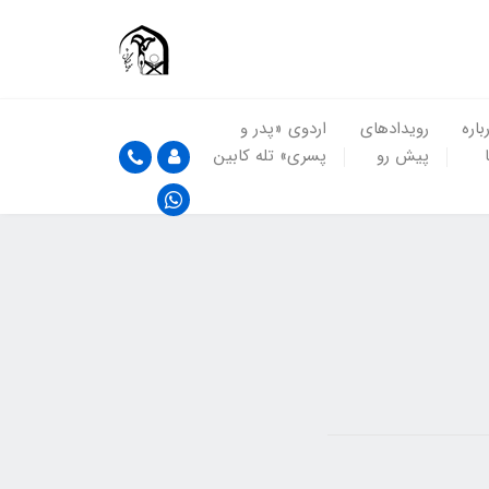
باره
رویدادهای
اردوی «پدر و
پیش رو
پسری» تله کابین