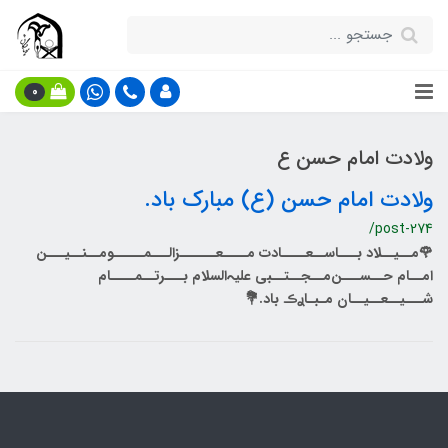
0
ولادت امام حسن ع
ولادت امام حسن (ع) مبارک باد.
/post-274
🌹مــیــلاد بـــاســعــــادت مــــعــــــزالـــمـــــومــنــیـــن
امــام حــســـن‌مــجــتــبی علیہ‌السلام بـــرتــمــــام
شـــیــعــیــان مـبـاࢪڪ باد.💐