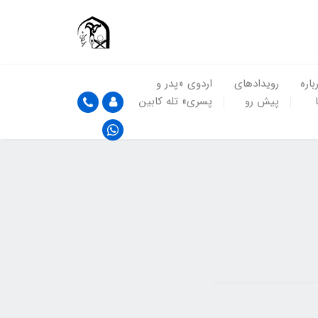
باره
رویدادهای
اردوی «پدر و
پیش رو
پسری» تله کابین