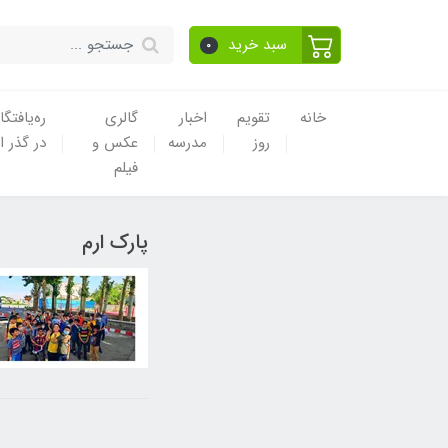
سبد خرید
0
خانه
تقویم
اخبار
گالری
ره‌یافتگا
روز
مدرسه
عکس و
در گذر ا
فیلم
پارک ارم