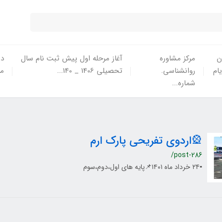
ن
مرکز مشاوره
آغاز مرحله اول پیش ثبت نام سال
در
یام
روانشناسی.
تحصیلی 1406 _ 140...
ما
شماره...
🎡اردوی تفریحی پارک ارم
/post-286
▪️۲۴ خرداد ماه ۱۴۰۱📌پایه های اول،دوم،سوم