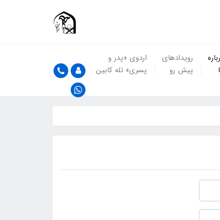
باره
رویدادهای
اردوی «پدر و
پیش رو
پسری» تله کابین