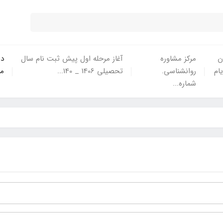
ن
مرکز مشاوره
آغاز مرحله اول پیش ثبت نام سال
در
یام
روانشناسی.
تحصیلی 1406 _ 140...
ما
شماره...