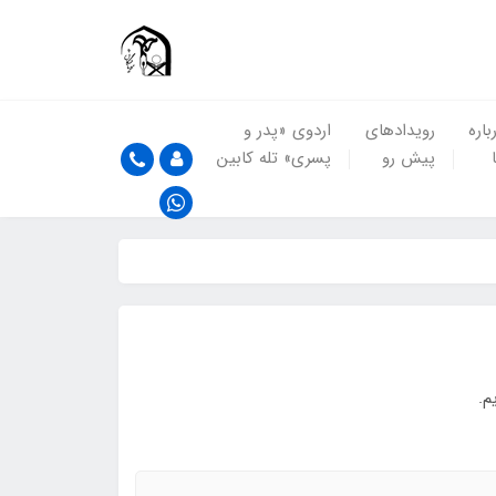
باره
رویدادهای
اردوی «پدر و
پیش رو
پسری» تله کابین