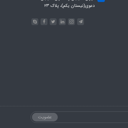
دعوی(نیستان یکم)، پلاک ۲۳
عضویت