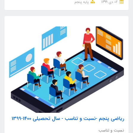
02 دی 1399
پایه پنجم
ریاضی پنجم -نسبت و تناسب - سال تحصیلی 1400-1399
نسبت و تناسب