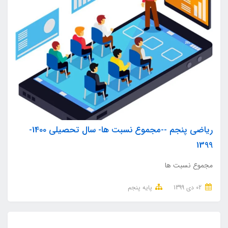
ریاضی پنجم --مجموع نسبت ها- سال تحصیلی 1400-
1399
مجموع نسبت ها
02 دی 1399
پایه پنجم