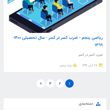
ریاضی پنجم - ضرب کسر در کسر - سال تحصیلی 1400-
1399
ضرب کسر در کسر
28 آبان 1399
پایه پنجم
3
2
1
دسته‌بندی