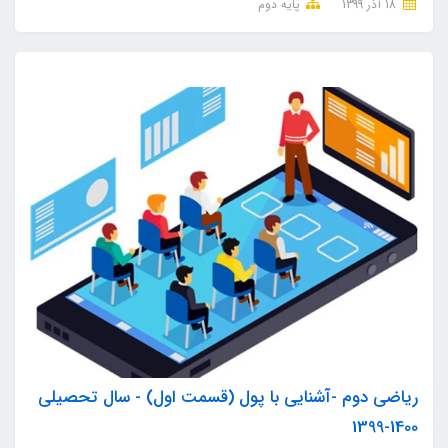
18 آذر 1399
پایه دوم
ریاضی دوم -آشنایی با پول (قسمت اول) - سال تحصیلی
1400-1399