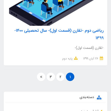
ریاضی دوم -تقارن (قسمت اول)- سال تحصیلی 1400-
1399
-تقارن (قسمت اول)-
26 آبان 1399
پایه دوم
3
2
1
دسته‌بندی