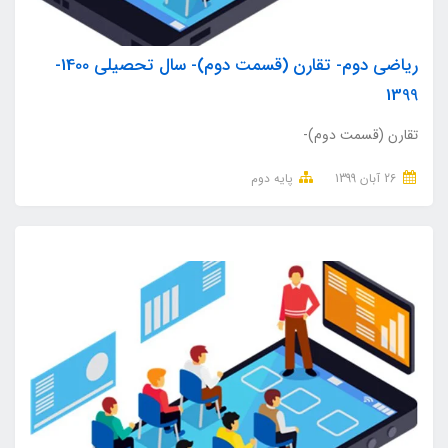
ریاضی دوم- تقارن (قسمت دوم)- سال تحصیلی 1400-
1399
تقارن (قسمت دوم)-
26 آبان 1399
پایه دوم