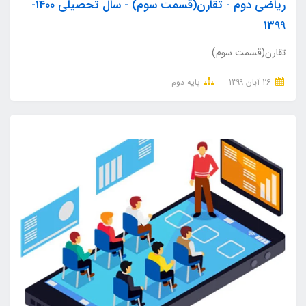
ریاضی دوم - تقارن(قسمت سوم) - سال تحصیلی 1400-
1399
تقارن(قسمت سوم)
26 آبان 1399
پایه دوم