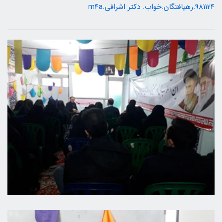
981124.رهیافتگان.خواب. دکتر اشرافی.m4a