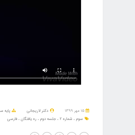
15 مهر 1399
دکتر لاریجانی
پایه س
سوم
شماره 2
جلسه دوم
ره یافتگان
فارسی