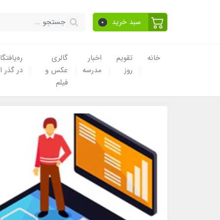
سبد خرید
0
خانه
تقویم
اخبار
گالری
ره‌یافتگا
روز
مدرسه
عکس و
در گذر ا
فیلم