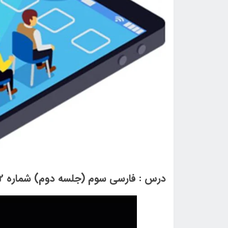
درس : فارسی سوم (جلسه دوم) شماره 2 سال تحصیلی 1400-1399