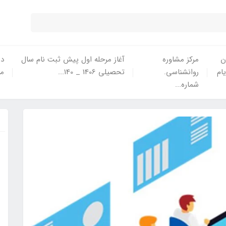
ن
مرکز مشاوره
آغاز مرحله اول پیش ثبت نام سال
در
یام
روانشناسی.
تحصیلی 1406 _ 140...
ما
شماره...