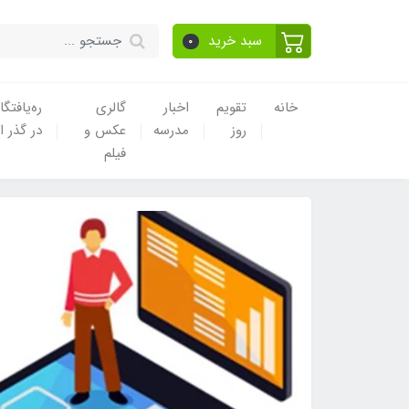
سبد خرید
0
خانه
تقویم
اخبار
گالری
ره‌یافتگا
روز
مدرسه
عکس و
در گذر ا
فیلم