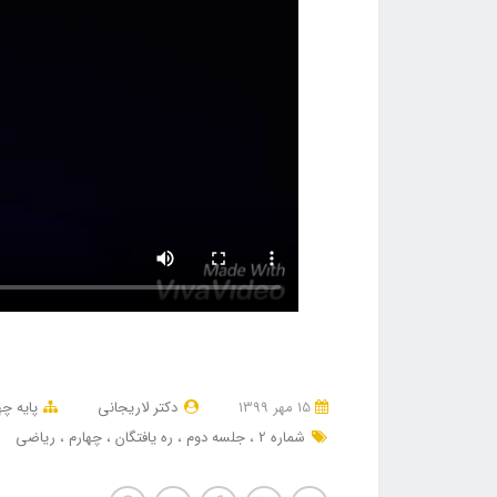
15 مهر 1399
دکتر لاریجانی
پایه چه
شماره 2
جلسه دوم
ره یافتگان
چهارم
ریاضی