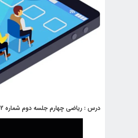
درس : ریاضی چهارم جلسه دوم شماره 2 سال تحصیلی 1400-1399