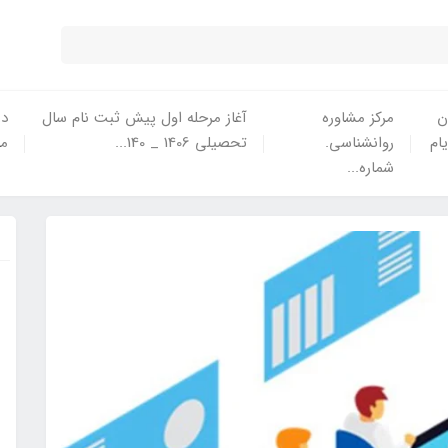
ن
مرکز مشاوره
آغاز مرحله اول پیش ثبت نام سال
در
یام
روانشناسی.
تحصیلی 1406 _ 140...
ما
شماره...