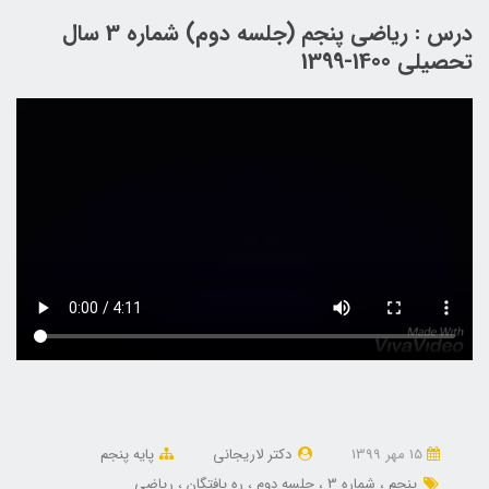
درس : ریاضی پنجم (جلسه دوم) شماره 3 سال
تحصیلی 1400-1399
15 مهر 1399
دکتر لاریجانی
پایه پنجم
پنجم
شماره 3
جلسه دوم
ره یافتگان
ریاضی