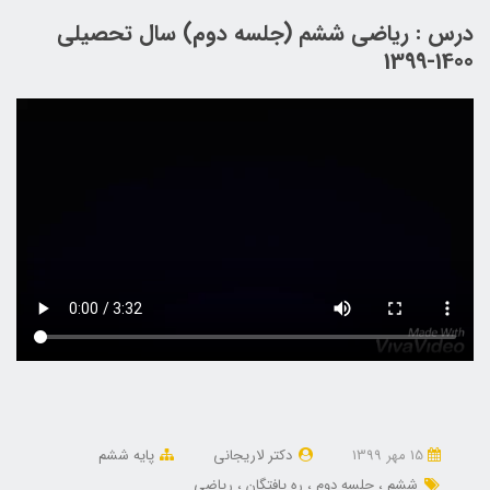
درس : ریاضی ششم (جلسه دوم) سال تحصیلی
1400-1399
15 مهر 1399
دکتر لاریجانی
پایه ششم
ششم
جلسه دوم
ره یافتگان
ریاضی