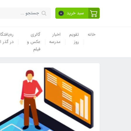
سبد خرید
0
خانه
تقویم
اخبار
گالری
ره‌یافتگا
روز
مدرسه
عکس و
در گذر ا
فیلم