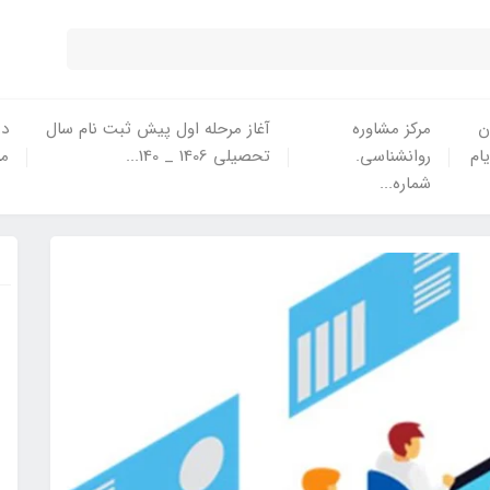
ن
مرکز مشاوره
آغاز مرحله اول پیش ثبت نام سال
در
یام
روانشناسی.
تحصیلی 1406 _ 140...
ما
شماره...