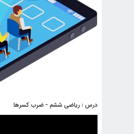
درس : ریاضی ششم - ضرب کسرها