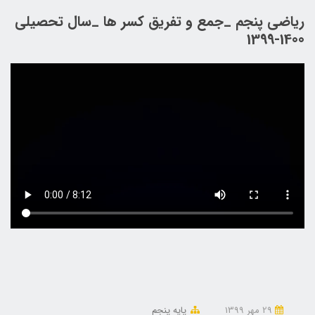
ریاضی پنجم _جمع و تفریق کسر ها _سال تحصیلی
1400-1399
29 مهر 1399
پایه پنجم