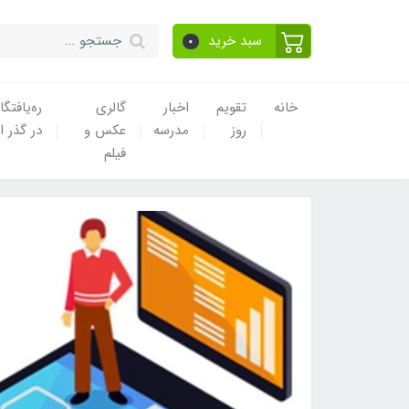
سبد خرید
0
خانه
تقویم
اخبار
گالری
ره‌یافتگا
روز
مدرسه
عکس و
در گذر ا
فیلم