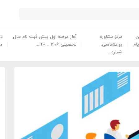
ن
مرکز مشاوره
آغاز مرحله اول پیش ثبت نام سال
در
یام
روانشناسی.
تحصیلی 1406 _ 140...
ما
شماره...