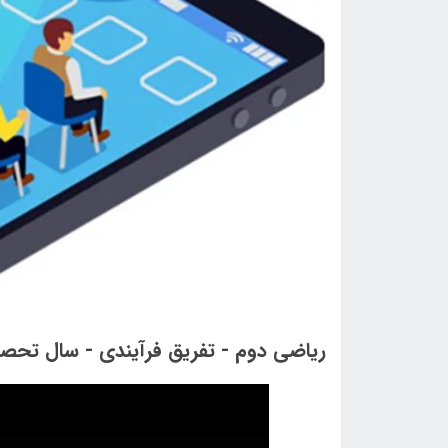
ریاضی دوم - تفریق فرآیندی - سال تحصیلی 1400-