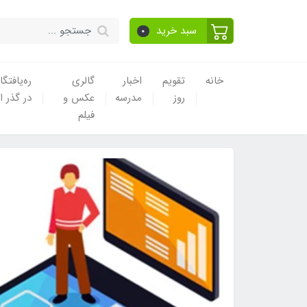
سبد خرید
0
خانه
تقویم
اخبار
گالری
ره‌یافتگا
روز
مدرسه
عکس و
در گذر ا
فیلم