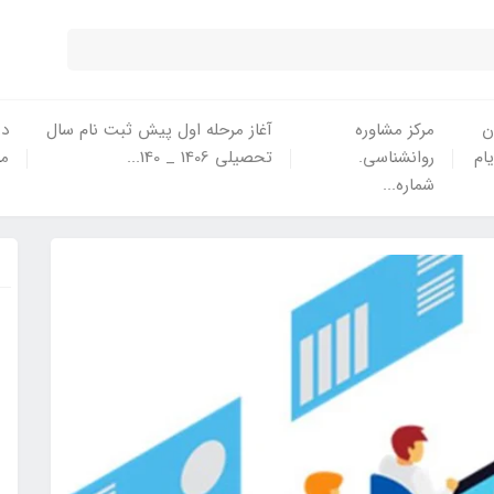
ن
مرکز مشاوره
آغاز مرحله اول پیش ثبت نام سال
در
یام
روانشناسی.
تحصیلی 1406 _ 140...
ما
شماره...