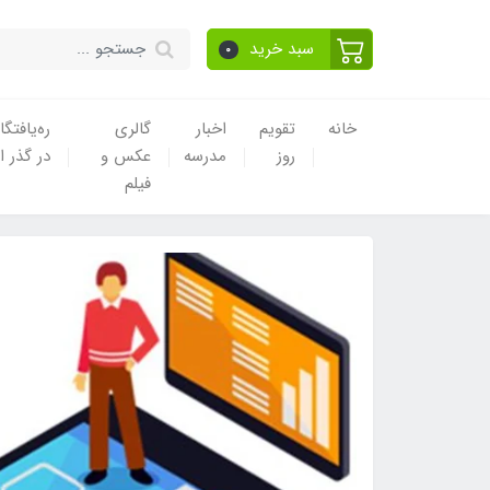
سبد خرید
0
خانه
تقویم
اخبار
گالری
ره‌یافتگا
روز
مدرسه
عکس و
در گذر ا
فیلم