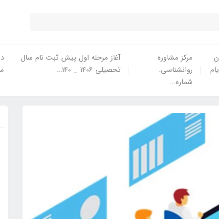
ن
مرکز مشاوره
آغاز مرحله اول پیش ثبت نام سال
در
یام
روانشناسی.
تحصیلی 1406 _ 140...
ما
شماره...