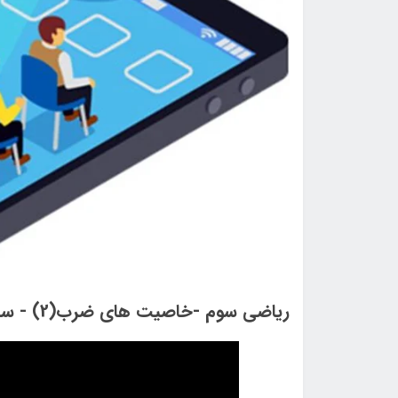
ریاضی سوم -خاصیت های ضرب(2) - سال تحصیلی 1400-1399