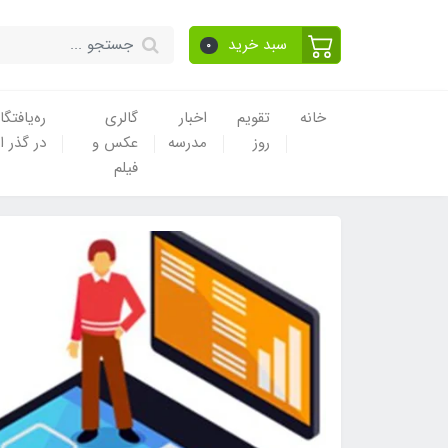
سبد خرید
0
خانه
تقویم
اخبار
گالری
ره‌یافتگا
روز
مدرسه
عکس و
در گذر ا
فیلم