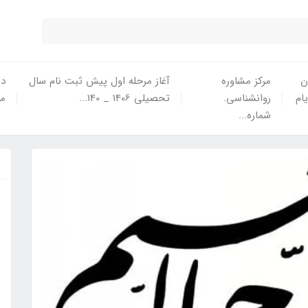
ن
مرکز مشاوره
آغاز مرحله اول پیش ثبت نام سال
در
یام
روانشناسی.
تحصیلی 1406 _ 140...
ما
شماره...