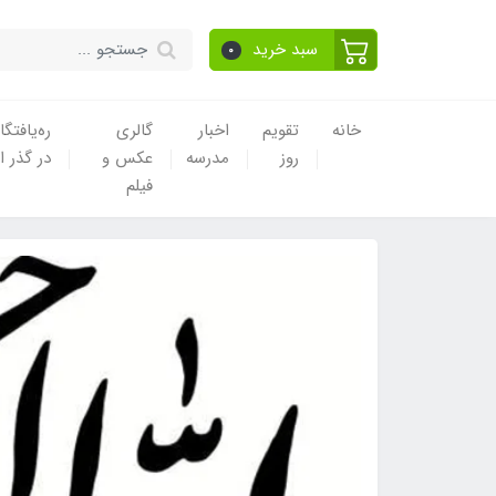
سبد خرید
0
خانه
تقویم
اخبار
گالری
ره‌یافتگا
روز
مدرسه
عکس و
در گذر ا
فیلم