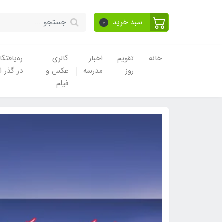
سبد خرید
0
خانه
تقویم
اخبار
گالری
ره‌یافتگا
روز
مدرسه
عکس و
در گذر ا
فیلم