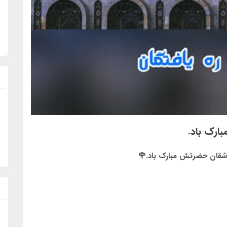
ارک باد.
عاشقان حضرتش مبارک باد.🌹