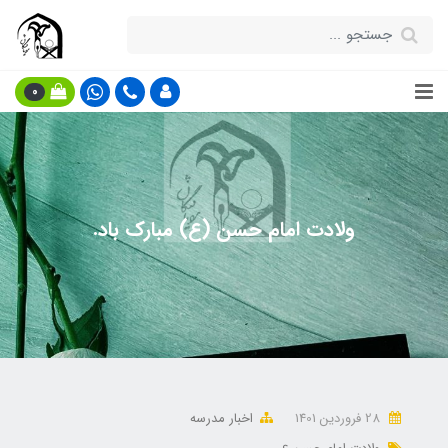
0
ولادت امام حسن (ع) مبارک باد.
28 فروردین 1401
اخبار مدرسه