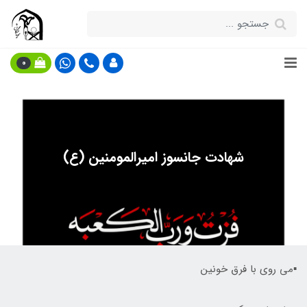
0
شهادت جانسوز امیرالمومنین (ع)
▪️می روی با فرق خونین