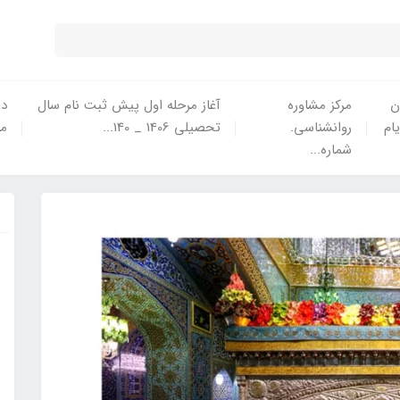
ن
مرکز مشاوره
آغاز مرحله اول پیش ثبت نام سال
در
یام
روانشناسی.
تحصیلی 1406 _ 140...
ما
شماره...