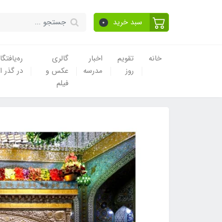
سبد خرید
0
خانه
تقویم
اخبار
گالری
ره‌یافتگا
روز
مدرسه
عکس و
در گذر ا
فیلم