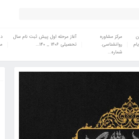
ن
مرکز مشاوره
آغاز مرحله اول پیش ثبت نام سال
در
یام
روانشناسی.
تحصیلی 1406 _ 140...
ما
شماره...