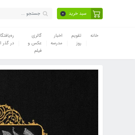
سبد خرید
0
خانه
تقویم
اخبار
گالری
ره‌یافتگا
روز
مدرسه
عکس و
در گذر ا
فیلم