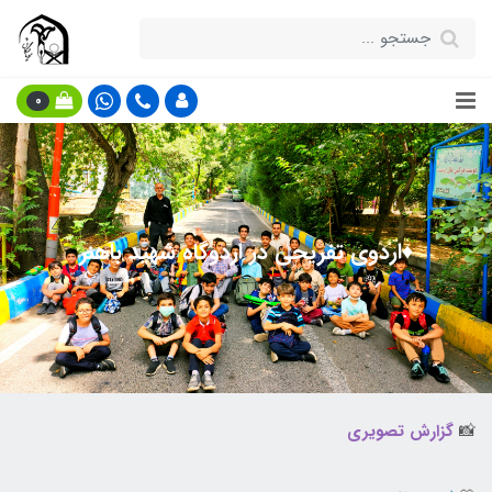
0
♦️اردوی تفریحی در اردوگاه شهید باهنر
📸
گزارش تصویری