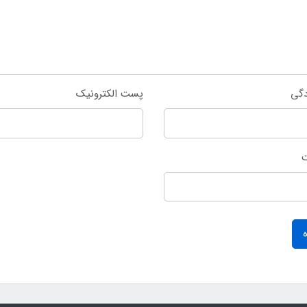
دگی
پست الکترونیک
ت