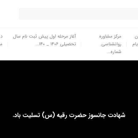
ن
مرکز مشاوره
آغاز مرحله اول پیش ثبت نام سال
در
یام
روانشناسی.
تحصیلی 1406 _ 140...
ما
شماره...
شهادت جانسوز حضرت رقیه (س) تسلیت باد.