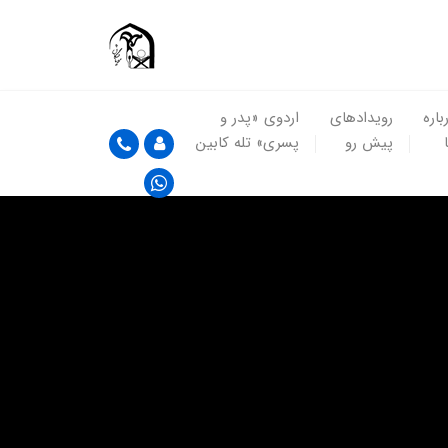
باره
رویدادهای
اردوی «پدر و
پیش رو
پسری» تله کابین