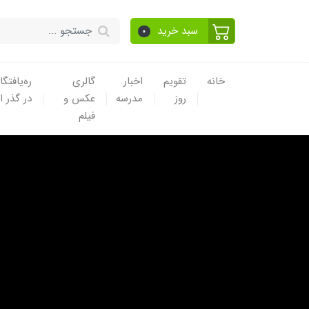
سبد خرید
0
خانه
تقویم
اخبار
گالری
ره‌یافتگا
روز
مدرسه
عکس و
در گذر ا
فیلم