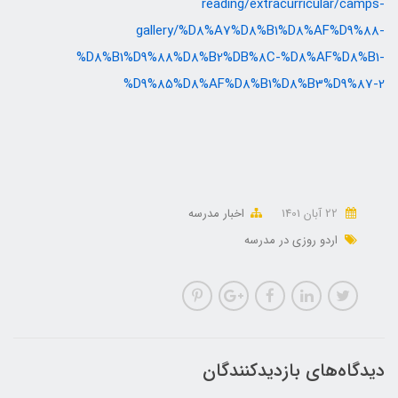
reading/extracurricular/camps-
gallery/%D8%A7%D8%B1%D8%AF%D9%88-
%D8%B1%D9%88%D8%B2%DB%8C-%D8%AF%D8%B1-
%D9%85%D8%AF%D8%B1%D8%B3%D9%87-2
22 آبان 1401
اخبار مدرسه
اردو روزی در مدرسه
دیدگاه‌های بازدیدکنندگان