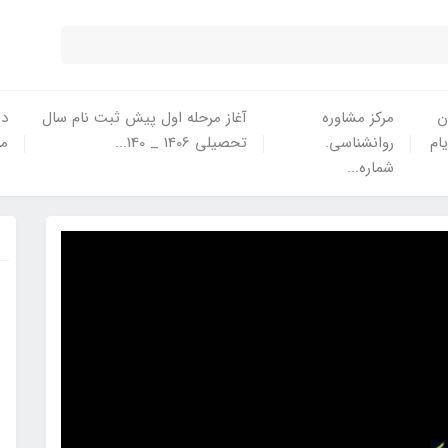
ن
مرکز مشاوره
آغاز مرحله اول پیش ثبت نام سال
در
یام
روانشناسی.
تحصیلی 1406 _ 140...
ما
شماره...