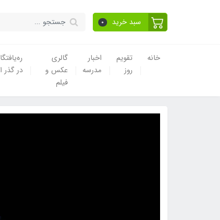
سبد خرید
0
خانه
تقویم
اخبار
گالری
ره‌یافتگا
روز
مدرسه
عکس و
در گذر ا
فیلم