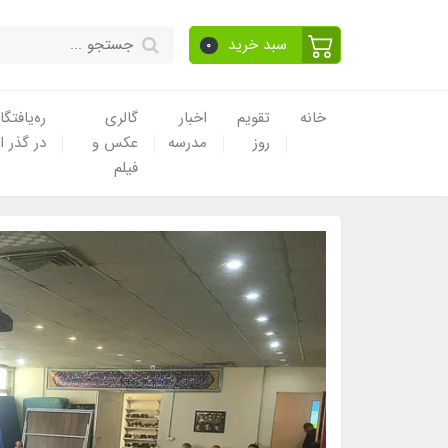
سبد خرید
0
خانه
تقویم
اخبار
گالری
ره‌یافتگا
روز
مدرسه
عکس و
در گذر ا
فیلم