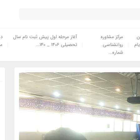
ن
مرکز مشاوره
آغاز مرحله اول پیش ثبت نام سال
در
یام
روانشناسی.
تحصیلی 1406 _ 140...
ما
شماره...