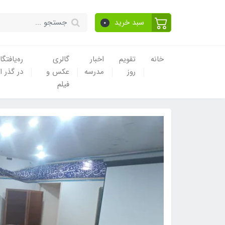
سبد خرید
0
خانه
تقویم
اخبار
گالری
ره‌یافتگا
روز
مدرسه
عکس و
در گذر ا
فیلم