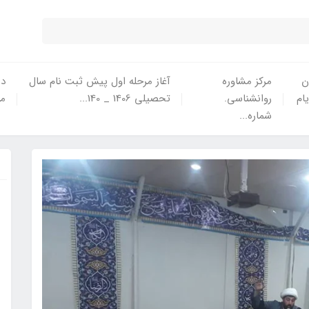
ن
مرکز مشاوره
آغاز مرحله اول پیش ثبت نام سال
در
یام
روانشناسی.
تحصیلی 1406 _ 140...
ما
شماره...