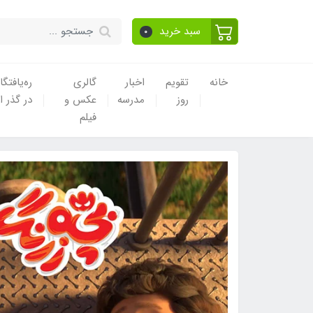
سبد خرید
0
خانه
تقویم
اخبار
گالری
ره‌یافتگا
روز
مدرسه
عکس و
در گذر ا
فیلم