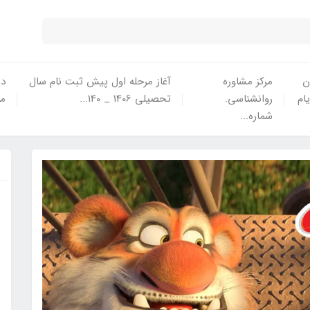
ن
مرکز مشاوره
آغاز مرحله اول پیش ثبت نام سال
در
یام
روانشناسی.
تحصیلی 1406 _ 140...
ما
شماره...