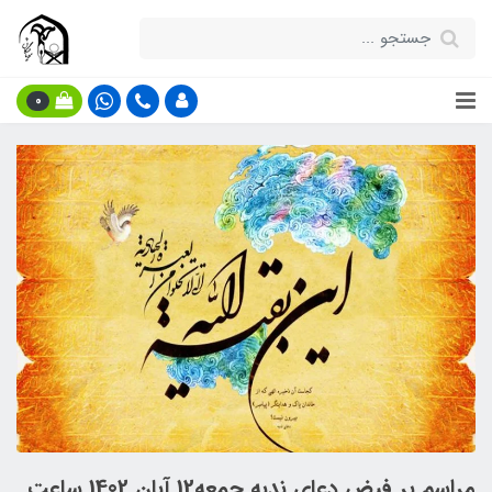
0
مراسم پر فیض دعای ندبه جمعه12 آبان 1402 ساعت