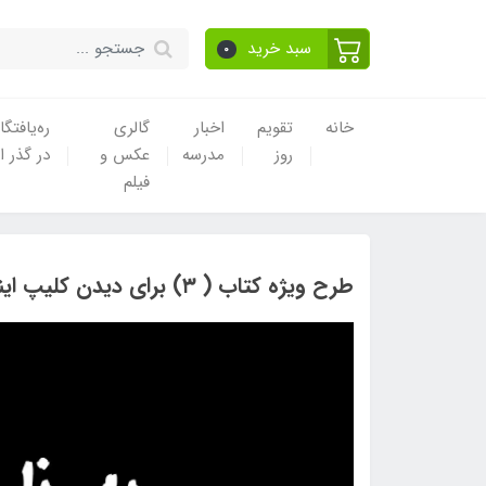
سبد خرید
0
خانه
تقویم
اخبار
گالری
ره‌یافتگا
روز
مدرسه
عکس و
در گذر ا
فیلم
طرح ویژه کتاب ( ۳) برای دیدن کلیپ اینجا کلیک کنید