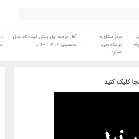
ن
مرکز مشاوره
آغاز مرحله اول پیش ثبت نام سال
در
یام
روانشناسی.
تحصیلی 1406 _ 140...
ما
شماره...