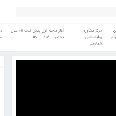
ن
مرکز مشاوره
آغاز مرحله اول پیش ثبت نام سال
در
یام
روانشناسی.
تحصیلی 1406 _ 140...
ما
شماره...