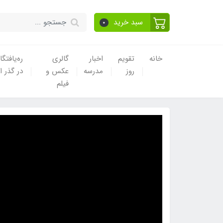
سبد خرید
0
خانه
تقویم
اخبار
گالری
ره‌یافتگا
روز
مدرسه
عکس و
در گذر ا
فیلم