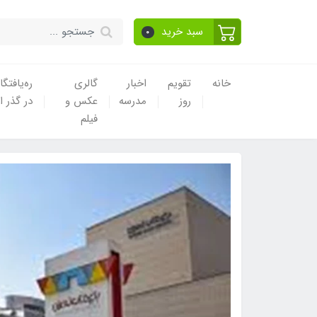
سبد خرید
0
خانه
تقویم
اخبار
گالری
ره‌یافتگا
روز
مدرسه
عکس و
در گذر ا
فیلم