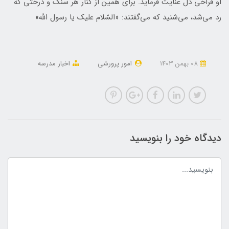
او فراخى دل عنایت فرماید. براى همین از کنار هر سنگ و درختى که
رد مى‌شد، مى‌شنید که مى‌گفتند: «السّلام علیک یا رسول اللّه»
08 بهمن 1403
امور پرورشی
اخبار مدرسه
دیدگاه خود را بنویسید