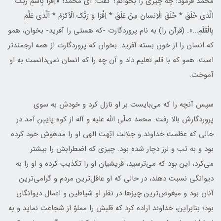
محمد فرمود: چه چیزى را بخوانم؟ گفت: اى محمد! «اِقْرَاْ بِاسْمِ رَبِّک
الَّذی خَلَقَ * خَلَقَ الْاِنسانَ مِنْ عَلَقَ * اِقْرَا وَ رَبُّک الْاَکرَمُ * اَلَّذی عَلَّمَ
بِالْقَلَمِ...». (قرآن را) به نام پروردگارت -که هستى را آفرید- بخوان، همو
که انسان را از خون بسته آفرید. بخوان که پروردگارت از همه ارجمندتر
است. همو که با قلم تعلیم داد و آن چه را که انسان نمى‌دانست به او
آموخت.
سپس آنچه را که مى‌بایست بر او نازل کرد و خودش به سوى
پروردگارش بالا رفت. محمد صلّى اللّه علیه و آله از کوه پایین آمد در
حالى که عظمت خداوند و جلالت ابّهت الهى او را مدهوش خود کرده
بود و به تب و لرز دچار شده بود. چیزى که اضطرابش را بیشتر
مى‌کرد، این بود که مى‌ترسید، قریشیان او را تکذیب کرده و او را به
دیوانگى نسبت دهند، در حالى که او عاقل‌ترین مردم و گرامى‌ترین
آنان بود و مبغوض‌ترین چیزها در نظر او شیاطین و اعمال دیوانگان
بود؛ بنابراین، خداوند اراده کرد که قلبش را مملوّ از شجاعت نماید و به