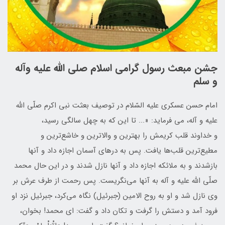
جشن مبعث رسول گرامی اسلام صلی الله علیه وآله
و سلم
امام حسن عسکرى علیه السّلام در توصیف بعثت نبى اکرم صلّى اللّه
علیه و آله، می فرماید: «... تا این که به چهل سالگى رسید،
و خداوند قلب کریمش را بهترین و والاترین و خاشع‌ترین و
مطیع‌ترین قلب‌ها یافت. پس به درهاى آسمان اجازه داد و آنها
بازشدند و به ملائکه اجازه داد و آنها نازل شدند و در این حال محمد
صلّى اللّه علیه و آله به آنها مى‌نگریست. پس رحمت از طرف عرش بر
وى نازل شد و او به روح الامین (جبرئیل) نگاه مى‌کرد، جبرئیل نزد او
فرود آمد و دستش را گرفت و تکان داد و گفت: اى محمد! بخوان،